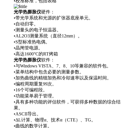
•校准标准，包括表格
光学热膨胀仪
硬件：
•带光学系统和光源的扩张器底座单元。
•自动归零。
•测量头的电子恒温器。
•AL2O3测量系统（直径12mm）。
•S型标准热电偶。
•晶闸管电源。
•高达1600°C的RT烤箱
光学热膨胀仪
软件：
•与Windows VISTA、7、8、10等兼容的软件包。
•菜单结构中包含必要的测量参数。
•加热曲线的精细加热和冷却速率以及保温时间。
•编程周期重复99次。
•16个可编程段。
•功能菜单易于管理。
•具有多种功能的评估软件，可获得多种数据的综合结
果。
•ASCII导出。
•ΔL计算、物理α、技术α（CTE）、TG。
•曲线的数学计算。