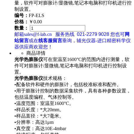
量，软件可对膨胀计/显微镜,笔记本电脑和打印机进行控
制设置。
编号：
FP-ELS
价格：
￥0.00
数量：
邮箱sales@f-lab.cn
服务热线
021-2279 9028
您也可
网
站留言
或在
线客服留言
垂询，辅光仪器-进口精密科学仪
器供应商欢迎您！
商品详情
光学热膨胀仪
可在室温至1600°C的范围内进行测量，软
件可对膨胀计/显微镜,笔记本电脑和打印机进行控制设
置。
光学热膨胀仪
技术规格：
•配备软件和硬件的膨胀计，包括校准标准和配件。
•用于膨胀计控制的数据采集软件，具有各种参数设置，
包括温度编程、气体控制等。
•温度范围：室温至1600°C。
•样品长度：*大20mm。
•样品直径：*大7毫米。
•分辨率：高达1μm
•真空度：高达10E-4mbar