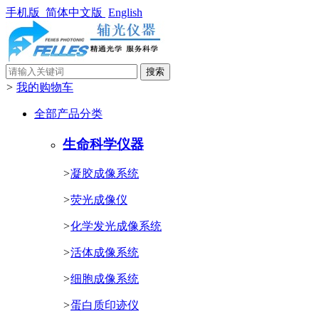
手机版
简体中文版
English
>
我的购物车
全部产品分类
生命科学仪器
>
凝胶成像系统
>
荧光成像仪
>
化学发光成像系统
>
活体成像系统
>
细胞成像系统
>
蛋白质印迹仪