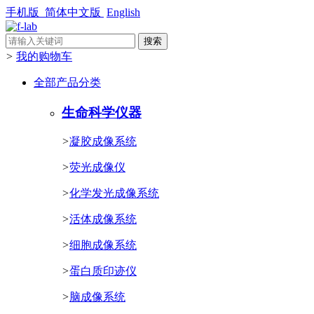
手机版
简体中文版
English
>
我的购物车
全部产品分类
生命科学仪器
>
凝胶成像系统
>
荧光成像仪
>
化学发光成像系统
>
活体成像系统
>
细胞成像系统
>
蛋白质印迹仪
>
脑成像系统