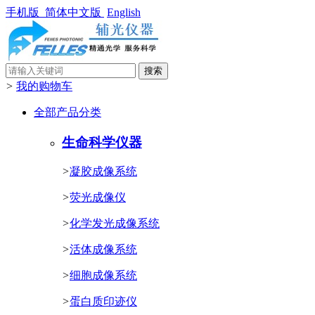
手机版
简体中文版
English
>
我的购物车
全部产品分类
生命科学仪器
>
凝胶成像系统
>
荧光成像仪
>
化学发光成像系统
>
活体成像系统
>
细胞成像系统
>
蛋白质印迹仪