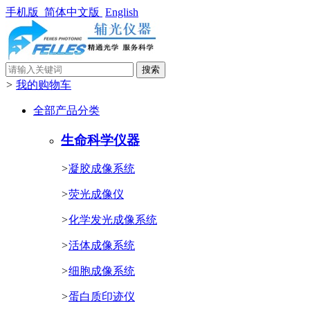
手机版
简体中文版
English
>
我的购物车
全部产品分类
生命科学仪器
>
凝胶成像系统
>
荧光成像仪
>
化学发光成像系统
>
活体成像系统
>
细胞成像系统
>
蛋白质印迹仪