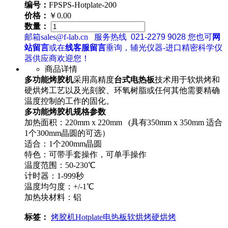
编号：
FPSPS-Hotplate-200
价格：
￥0.00
数量：
邮箱sales@f-lab.cn
服务热线
021-2279 9028
您也可
网
站留言
或在
线客服留言
垂询，辅光仪器-进口精密科学仪
器供应商欢迎您！
商品详情
多功能烤胶机
采用高精度
台式电热板
技术用于软烘烤和
硬烘烤工艺以及光刻胶、环氧树脂或任何其他需要精确
温度控制的工作的固化。
多功能烤胶机规格参数
加热面积：220mm x 220mm (具有350mm x 350mm 适合
1个300mm晶圆的可选）
适合：1个200mm晶圆
特色：可带手套操作，可单手操作
温度范围：50-230℃
计时器：1-999秒
温度均匀度：+/-1℃
加热块材料：铝
标签：
烤胶机
Hotplate
电热板
软烘烤
硬烘烤