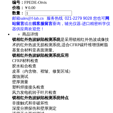
编号：
FPEDE-Otvis
价格：
￥0.00
数量：
邮箱sales@f-lab.cn
服务热线
021-2279 9028
您也可
网
站留言
或在
线客服留言
垂询，辅光仪器-进口精密科学仪
器供应商欢迎您！
商品详情
锁相红外热波缺陷检测系统
是采用锁相红外热波成像技
术的红外热波无损检测系统,适合CFRP碳纤维增强树脂
基复合材料亚表面测量。
锁相红外热波缺陷检测系统应用
CFRP材料检查
胶水粘合检查
皮革（内含物、褶皱、修复区域）
腐蚀测试
壁厚测量
塑料焊接接头检查
风力发电机转子叶片检查
锁相红外热波缺陷检测系统特点
非接触式和非破坏性
深度分辨探伤和壁厚测定