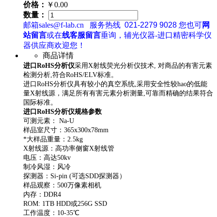
价格：
￥0.00
数量：
邮箱sales@f-lab.cn
服务热线
021-2279 9028
您也可
网
站留言
或在
线客服留言
垂询，辅光仪器-进口精密科学仪
器供应商欢迎您！
商品详情
进口RoHS分析仪
采用X射线荧光分析仪技术, 对商品的有害元素
检测分析,符合RoHS/ELV标准。
进口RoHS分析仪具有较小的真空系统,采用安全性较hao的低能
量X射线源，满足所有有害元素分析测量,可靠而精确的结果符合
国际标准。
进口RoHS分析仪规格参数
可测元素： Na-U
样品室尺寸：365x300x78mm
*大样品重量：2.5kg
X射线源：高功率侧窗X射线管
电压：高达50kv
制冷风湿：风冷
探测器：Si-pin (可选SDD探测器）
样品观察：500万像素相机
内存：DDR4
ROM: 1TB HDD或256G SSD
工作温度：10-35℃