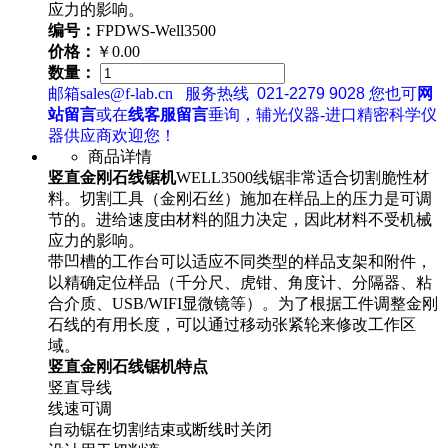
应力的影响。
编号：
FPDWS-Well3500
价格：
￥0.00
数量：
邮箱sales@f-lab.cn
服务热线
021-2279 9028
您也可
网
站留言
或在
线客服留言
垂询，辅光仪器-进口精密科学仪
器供应商欢迎您！
商品详情
竖直金刚石线锯机
WELL3500线锯非常适合切割脆性材
料。切割工具（金刚石丝）施加在样品上的压力是可调
节的。进给速度由材料的阻力决定，因此材料不受机械
应力的影响。
带凹槽的工作台可以适应不同类型的样品支架和附件，
以精确定位样品（千分尺、虎钳、角度计、分隔器、粘
合介质、USB/WIFI显微镜等）。为了根据工件调整金刚
石线的有用长度，可以通过移动张紧轮来修改工作区
域。
竖直金刚石线锯机特点
竖直导线
线速可调
自动锯在切割结束或断线时关闭