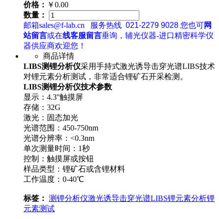
价格：
￥0.00
数量：
邮箱sales@f-lab.cn
服务热线
021-2279 9028
您也可
网
站留言
或在
线客服留言
垂询，辅光仪器-进口精密科学仪
器供应商欢迎您！
商品详情
LIBS测锂分析仪
采用手持式激光诱导击穿光谱LIBS技术
对锂元素分析测试，非常适合锂矿石开采检测。
LIBS测锂分析仪技术参数
显示：4.3''触摸屏
存储：32G
激光：固态加光
光谱范围：450-750nm
光谱分辨率：<0.3nm
单次测量时间：1秒
控制：触摸屏或按钮
样品类型：锂矿石或含锂材料
工作温度：0-40℃
标签：
测锂分析仪
激光诱导击穿光谱
LIBS
锂元素分析
锂
元素测试