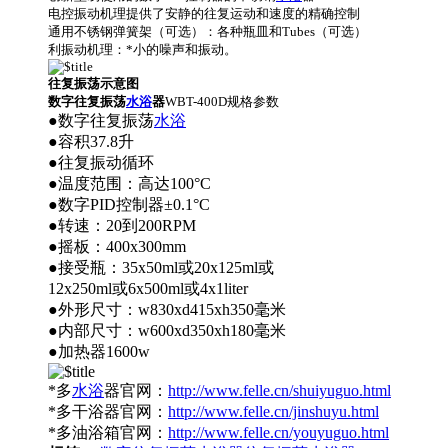
电控振动机理提供了安静的往复运动和速度的精确控制
通用不锈钢弹簧架（可选）：各种瓶皿和Tubes（可选）
利振动机理：*小的噪声和振动。
往复振荡示意图
数字往复振荡
水浴
器
WBT-400D规格参数
●数字往复振荡
水浴
●容积37.8升
●往复振动循环
●温度范围：高达100°C
●数字PID控制器±0.1°C
●转速：20到200RPM
●摇板：400x300mm
●接受瓶：35x50ml或20x125ml或
12x250ml或6x500ml或4x1liter
●外形尺寸：w830xd415xh350毫米
●内部尺寸：w600xd350xh180毫米
●加热器1600w
*多
水浴
器官网：
http://www.felle.cn/shuiyuguo.html
*多干浴器官网：
http://www.felle.cn/jinshuyu.html
*多油浴箱官网：
http://www.felle.cn/youyuguo.html