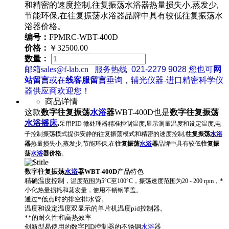
和精密的速度控制,往复振荡水浴器热量损失小,蒸发少,
节能环保,在往复振荡水浴器品牌中具有较低往复振荡水
浴器价格。
编号：
FPMRC-WBT-400D
价格：
￥32500.00
数量：
邮箱sales@f-lab.cn
服务热线
021-2279 9028
您也可
网
站留言
或在
线客服留言
垂询，辅光仪器-进口精密科学仪
器供应商欢迎您！
商品详情
这款
数字往复振荡
水浴
器
WBT-400D也是
数字往复振荡
水浴
摇床
,
采用PID 微处理器精准控制温度,显示测量温度和设定温度,电
子控制振荡模式提供安静的往复振荡模式和精密的速度控制,
往复振荡
水浴
器
热量损失小,蒸发少,节能环保,
在
往复振荡
水浴
器
品牌中具有较低
往复振
荡
水浴
器价格
。
数字往复振荡
水浴
器
WBT-400D
产品特色
精确温度控制
*
，温度范围为5°C至100°C，振荡速度范围为20 - 200 rpm，
小化
热量损耗和蒸发量，使用不锈钢罩盖。
通过*低点时的排空排水管。
温度和设定温度双显示的单片机温度pid控制器。
**的耐久性和高热效率
创新型易使用的数字PID控制器的不锈钢
水浴
器