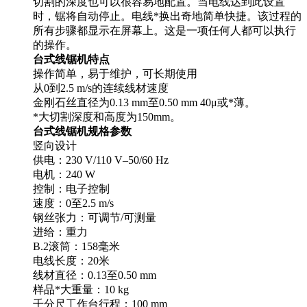
切割的深度也可以很容易地配置。当电线达到此设置
时，锯将自动停止。电线*换出奇地简单快捷。该过程的
所有步骤都显示在屏幕上。这是一项任何人都可以执行
的操作。
台式线锯机特点
操作简单，易于维护，可长期使用
从0到2.5 m/s的连续线材速度
金刚石丝直径为0.13 mm至0.50 mm 40μ或*薄。
*大切割深度和高度为150mm。
台式线锯机规格参数
竖向设计
供电：230 V/110 V–50/60 Hz
电机：240 W
控制：电子控制
速度：0至2.5 m/s
钢丝张力：可调节/可测量
进给：重力
B.2滚筒：158毫米
电线长度：20米
线材直径：0.13至0.50 mm
样品*大重量：10 kg
千分尺工作台行程：100 mm