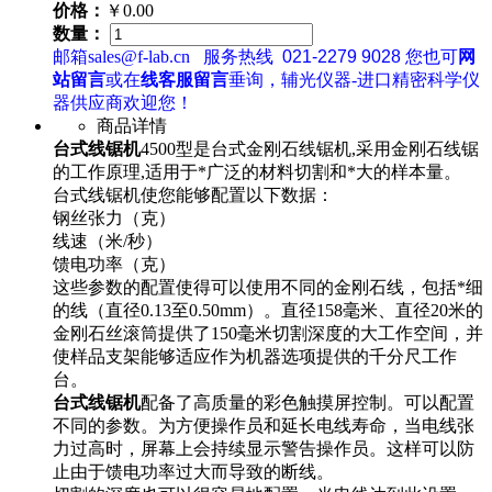
价格：
￥0.00
数量：
邮箱sales@f-lab.cn
服务热线
021-2279 9028
您也可
网
站留言
或在
线客服留言
垂询，辅光仪器-进口精密科学仪
器供应商欢迎您！
商品详情
台式线锯机
4500型是台式金刚石线锯机,采用金刚石线锯
的工作原理,适用于*广泛的材料切割和*大的样本量。
台式线锯机
使您能够配置以下数据：
钢丝张力（克）
线速（米/秒）
馈电功率（克）
这些参数的配置使得可以使用不同的金刚石线，包括*细
的线（直径0.13至0.50mm）。
直径158毫米、直径20米的
金刚石丝滚筒提供了150毫米切割深度的大工作空间，并
使样品支架能够适应作为机器选项提供的千分尺工作
台。
台式线锯机
配备了高质量的彩色触摸屏控制。可以配置
不同的参数。为方便操作员和延长电线寿命，当电线张
力过高时，屏幕上会持续显示警告操作员。这样可以防
止由于馈电功率过大而导致的断线。